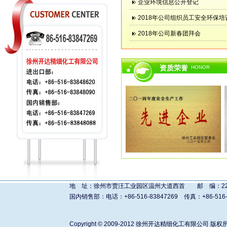
企业环境信息公开登记
心之一的天祥公司授予符合国际生态
草单位授予的ECO-PASSPOR
2018年公司组织员工安全环保
浓、印染加工条件宽容性好，印染
2018年公司新春团拜会
所生产的“四菱牌”系列环保型低重金
苏省名牌产品”；并通过质量(ISO9001)
管理体系认证和江苏省计量保证确认。
资质荣誉
HONOR
精细化工工程项目”已全面完成并投
念，采用了具有当今先进水平的新装
作、并在国际知名染料技术专家指导
模、技术水平以及装备能力方面实现
基础。 公司始终坚持奉行“以科技
宗旨，愿与国内外客户建立互利互
商品化车间外景 成品库内景 污
地 址：徐州市贾汪工业园区温州大道西首 邮 编：221011 进
国内销售部：电话：+86-516-83847269 传真：+86-516-838480
Copyright © 2009-2012
徐州开达精细化工有限公司
版权