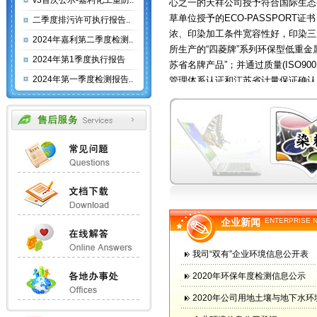
v3首次公示-嘉利化工重防..
草单位授予的ECO-PASSPOR
二季度排污许可执行报告..
浓、印染加工条件宽容性好，印染
2024年嘉利第二季度检测..
所生产的“四菱牌”系列环保型低重金
2024年第1季度执行报告
苏省名牌产品”；并通过质量(ISO9001)
管理体系认证和江苏省计量保证确认。
2024年第一季度检测报告..
精细化工工程项目”已全面完成并投
念，采用了具有当今先进水平的新装
作、并在国际知名染料技术专家指导
模、技术水平以及装备能力方面实现
基础。 公司始终坚持奉行“以科技
宗旨，愿与国内外客户建立互利互
商品化车间外景 成品库内景 污
徐州开达精细化工有限公司是从事
股份制企业，同时也是国内军用伪装
企业新闻
ENTERPRISE 
历史，染料年产能力达到10000吨
居国内同行业前列。公司现为中国染
我司“双有”企业环境信息公开表
位。 公司拥有“江苏省蒽醌型还原
2020年环保年度检测信息公示
苏省研究生工作站”；先后被授予“中
技术创新示范企业”、“全国企事业知
2020年公司用地土壤与地下水
品种先后获得了“国家重点新产品”和