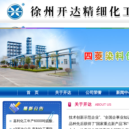
徐州开达精细化工有限公司是从事
股份制企业，同时也是国内军用伪装
历史，染料年产能力达到10000吨
首 页
关于开达
公司荣誉
新闻中
居国内同行业前列。公司现为中国染
位。 公司拥有“江苏省蒽醌型还原
关于开达
ABOUT US
苏省研究生工作站”；先后被授予“中
技术创新示范企业”、“全国企事业知
嘉利化工年产6000吨硫酸..
品种先后获得了“国家重点新产品”和
心之一的天祥公司授予符合国际生态